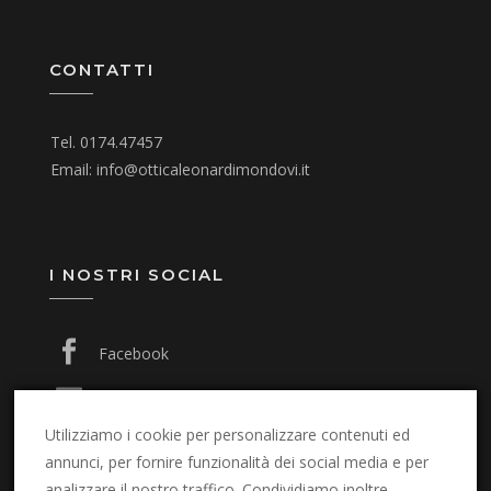
CONTATTI
Tel.
0174.47457
Email:
info@otticaleonardimondovi.it
I NOSTRI SOCIAL
Facebook
Instagram
Utilizziamo i cookie per personalizzare contenuti ed
annunci, per fornire funzionalità dei social media e per
analizzare il nostro traffico. Condividiamo inoltre